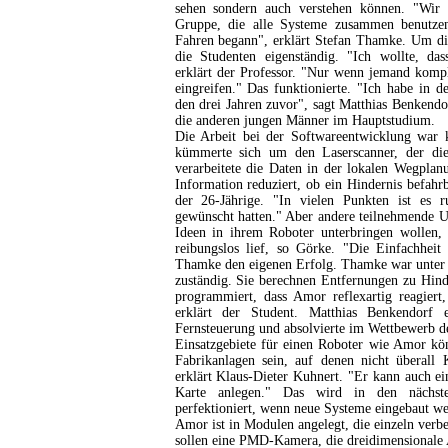
sehen sondern auch verstehen können. "Wir 
Gruppe, die alle Systeme zusammen benutz
Fahren begann", erklärt Stefan Thamke. Um d
die Studenten eigenständig. "Ich wollte, da
erklärt der Professor. "Nur wenn jemand kompl
eingreifen." Das funktionierte. "Ich habe in d
den drei Jahren zuvor", sagt Matthias Benkendo
die anderen jungen Männer im Hauptstudium.
Die Arbeit bei der Softwareentwicklung war kl
kümmerte sich um den Laserscanner, der die
verarbeitete die Daten in der lokalen Wegplan
Information reduziert, ob ein Hindernis befahrba
der 26-Jährige. "In vielen Punkten ist es 
gewünscht hatten." Aber andere teilnehmende Un
Ideen in ihrem Roboter unterbringen wollen,
reibungslos lief, so Görke. "Die Einfachheit 
Thamke den eigenen Erfolg. Thamke war unter a
zuständig. Sie berechnen Entfernungen zu Hind
programmiert, dass Amor reflexartig reagiert,
erklärt der Student. Matthias Benkendorf 
Fernsteuerung und absolvierte im Wettbewerb d
Einsatzgebiete für einen Roboter wie Amor kö
Fabrikanlagen sein, auf denen nicht überall 
erklärt Klaus-Dieter Kuhnert. "Er kann auch e
Karte anlegen." Das wird in den nächste
perfektioniert, wenn neue Systeme eingebaut we
Amor ist in Modulen angelegt, die einzeln verb
sollen eine PMD-Kamera, die dreidimensionale A