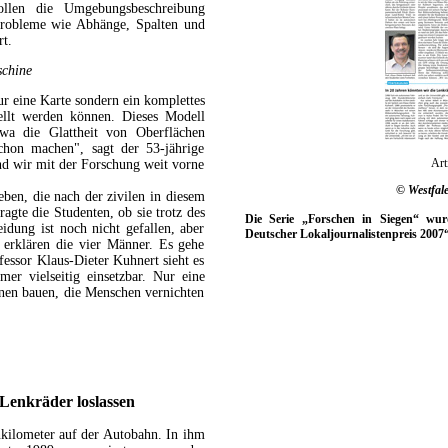
llen die Umgebungsbeschreibung
 Probleme wie Abhänge, Spalten und
t.
schine
ur eine Karte sondern ein komplettes
ellt werden können. Dieses Modell
twa die Glattheit von Oberflächen
chon machen", sagt der 53-jährige
Art
ind wir mit der Forschung weit vorne
© Westfal
eben, die nach der zivilen in diesem
fragte die Studenten, ob sie trotz des
Die Serie „Forschen in Siegen“ wu
idung ist noch nicht gefallen, aber
Deutscher Lokaljournalistenpreis 200
t, erklären die vier Männer. Es gehe
ssor Klaus-Dieter Kuhnert sieht es
er vielseitig einsetzbar. Nur eine
inen bauen, die Menschen vernichten
 Lenkräder loslassen
kilometer auf der Autobahn. In ihm