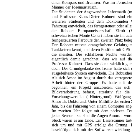
einen Kompass und Bremsen. Was im Fernsehen h
Männer der Ideenaustausch.
Die Studenten der Angewandten Informatik (m
und Professor Klaus-Dieter Kuhnert sind ei
weiteren Studenten und dem Doktoranden 
Fahrzeug entwickelt, das ferngesteuert oder all
der Roboter Europameisterschaft Elrob 
schweizerischen Monte Ceneri haben sie im au
ferngesteuerten Parcours den zweiten Platz beleg
Der Roboter musste orangefarbene Gefahrgut
Tanklastern kennt, und deren Position mit GPS
die meisten. Die schlaflosen Nächte wurde
eigentlich damit gerechnet, dass wir auf d
Professor Kuhnert. Dass sie dann wirklich gan
doch. Der Grundgedanke des Teams hatte sich d
ausgefeilteste System entwickeln. Die Robusthe
Als sich Amor im August durch das verregnete
Arbeit hinter der Gruppe. Es hatte mit de
begonnen, ein Projekt anzubieten, das sich
Bildverarbeitung befasst, attraktiv für d
Forschungswert hat ( Hintergrund). Wolfgang 
Amor als Doktorand. Unter Mithilfe der ersten 
Jahr, bis das Fahrzeug von einem Computer ang
Im zweiten Jahr folgte mit dem nächsten Te
jeden Sensor - sie sind die Augen Amors - wurd
Stück waren es am Ende. Ein Laserscanner tast
sich um und mit GPS erfolgt die Ortung. Di
beschäftigte sich mit der Softwareentwicklung.