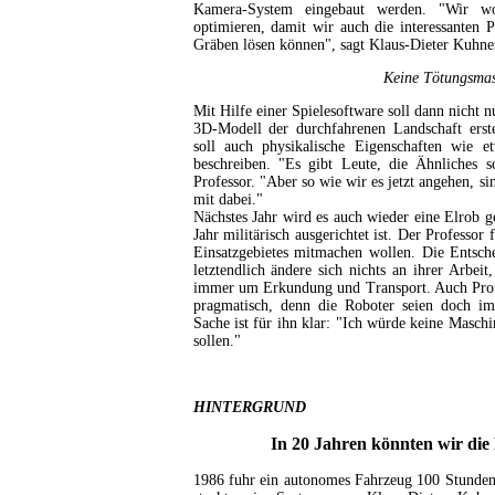
Kamera-System eingebaut werden. "Wir wo
optimieren, damit wir auch die interessanten
Gräben lösen können", sagt Klaus-Dieter Kuhner
Keine Tötungsma
Mit Hilfe einer Spielesoftware soll dann nicht n
3D-Modell der durchfahrenen Landschaft erst
soll auch physikalische Eigenschaften wie e
beschreiben. "Es gibt Leute, die Ähnliches s
Professor. "Aber so wie wir es jetzt angehen, s
mit dabei."
Nächstes Jahr wird es auch wieder eine Elrob g
Jahr militärisch ausgerichtet ist. Der Professor 
Einsatzgebietes mitmachen wollen. Die Entsche
letztendlich ändere sich nichts an ihrer Arbei
immer um Erkundung und Transport. Auch Profe
pragmatisch, denn die Roboter seien doch imm
Sache ist für ihn klar: "Ich würde keine Masch
sollen."
HINTERGRUND
In 20 Jahren könnten wir die
1986 fuhr ein autonomes Fahrzeug 100 Stunden