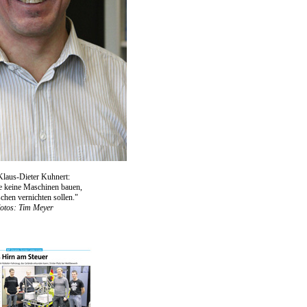
Klaus-Dieter Kuhnert:
e keine Maschinen bauen,
chen vernichten sollen."
otos: Tim Meyer