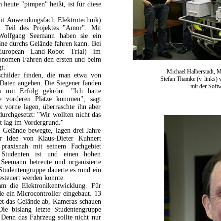
eute "pimpen" heißt, ist für diese
it Anwendungsfach Elektrotechnik)
n Teil des Projektes "Amor". Mit
Wolfgang Seemann haben sie ein
eine durchs Gelände fahren kann. Bei
(European Land-Robot Trial) im
tonomen Fahren den ersten und beim
t.
Michael Halberstadt, M
schilder finden, die man etwa von
Stefan Thamke (v. links) 
-Daten angeben. Die Siegener fanden
mit der Soft
n mit Erfolg gekrönt. "Ich hatte
ie vorderen Plätze kommen", sagt
z vorne lagen, überraschte ihn aber
urchgesetzt: "Wir wollten nicht das
it lag im Vordergrund."
 Gelände bewegte, lagen drei Jahre
r Idee von Klaus-Dieter Kuhnert
 praxisnah mit seinem Fachgebiet
ie Studenten ist und einen hohen
Seemann betreute und organisierte
Studentengruppe dauerte es rund ein
esteuert werden konnte.
am die Elektronikentwicklung. Für
e ein Microcontroller eingebaut. 13
et das Gelände ab, Kameras schauen
e bislang letzte Studentengruppe
 Denn das Fahrzeug sollte nicht nur