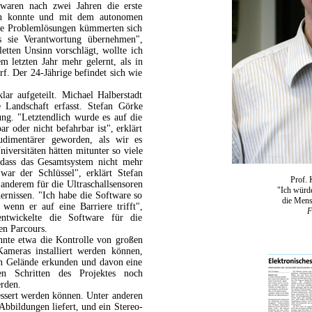
waren nach zwei Jahren die erste
en konnte und mit dem autonomen
ie Problemlösungen kümmerten sich
ss sie Verantwortung übernehmen",
etten Unsinn vorschlägt, wollte ich
em letzten Jahr mehr gelernt, als in
rf. Der 24-Jährige befindet sich wie
ar aufgeteilt. Michael Halberstadt
 Landschaft erfasst. Stefan Görke
ung. "Letztendlich wurde es auf die
r oder nicht befahrbar ist", erklärt
rudimentärer geworden, als wir es
iversitäten hätten mitunter so viele
 dass das Gesamtsystem nicht mehr
war der Schlüssel", erklärt Stefan
Prof. 
nderem für die Ultraschallsensoren
"Ich würd
ernissen. "Ich habe die Software so
die Mens
 wenn er auf eine Barriere trifft",
F
entwickelte die Software für die
en Parcours.
nnte etwa die Kontrolle von großen
Kameras installiert werden können,
in Gelände erkunden und davon eine
n Schritten des Projektes noch
rden.
essert werden können. Unter anderen
bbildungen liefert, und ein Stereo-