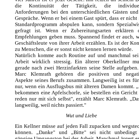
die Kontinuität der Tätigkeit, die individue
Anforderungen bei den unterschiedlichen Gästen und
Gespräche. Wenn er bei einem Gast spürt, dass er nicht 
Standardprogramm abspulen kann, sondern Spezialwi
gefragt ist. Wenn er Zubereitungsarten erklären 
Empfehlungen geben muss. Spannend findet er auch, 
Geschäftsleute von ihrer Arbeit erzählen. Es ist der Kon
zu Menschen, die er sonst nicht kennen lernen würde.
Natürlich komme auch Routine auf und manchmal sei
Arbeit wirklich stressig. Ein älterer Oberkellner mu
gerade nach zwei Herzinfarkten seine Stelle aufgeben.
Marc Klemrath gehören die positiven und negat
Aspekte seines Berufs zusammen. Langweilig ist es für
nur, wenn ein Ausflugsbus mit älteren Damen kommt. „
bekommen eine Apfelschorle, sie bestellen ein Gericht
reden nur mit sich selbst", erzählt Marc Klemrath. „Das
langweilig, weil nichts passiert."
Wut und Liebe
Ein Kellner müsse auf jeden Fall zupacken und wegste
können. „Danke" und „Bitte" sei nicht unbedingt
gängige Umgangston bei der Arbeit. Manchmal ärgert er