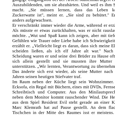
Auszubildenden, um sie abzuhärten. Und weil es ihm 
macht. „Sie müssen lernen, dass das Leben k
Zuckerwatte ist", meint er. „Sie sind zu behütet." Er
anders aufgewachsen.
Er verschränkt immer wieder die Arme, während er erzä
Als müsste er etwas zurückhalten, was er nicht rausla
möchte. „Wut und Spaß kann ich zeigen, aber mit tief
Gefühlen wie Trauer oder Liebe habe ich Schwierigkeit
erzählt er. „Vielleicht liegt es daran, dass sich meine E
scheiden ließen, als ich elf Jahre alt war." Nach
Scheidung waren er und seine drei Brüder zu Hause oft
sich allein gestellt und sie mussten ihre Mutter 
unterstützen. „Wir lernten, Verantwortung zu übernehm
Das änderte sich erst wieder, als seine Mutter nach 
Jahren seinen heutigen Stiefvater traf.
Im Raum neben der Küche liegt sein Wohnzimmer.
Ecksofa, ein Regal mit Büchern, eines mit DVDs, Fernse
Schreibtisch und Computer. Aus den Minilautsprec
neben dem Monitor kommt rauschender Wind. Die He
aus dem Spiel Resident Evil steht gerade an einer Kl
Marc Klemrath hat auf Pause gestellt. An dem fla
Tischchen in der Mitte des Raumes isst er meistens