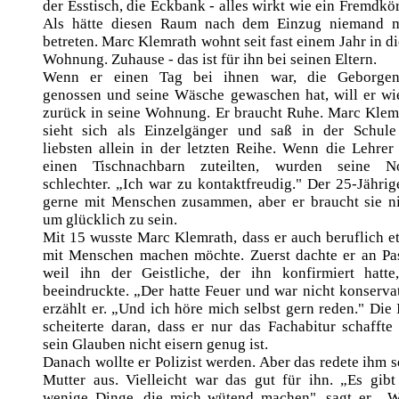
der Esstisch, die Eckbank - alles wirkt wie ein Fremdkör
Als hätte diesen Raum nach dem Einzug niemand 
betreten. Marc Klemrath wohnt seit fast einem Jahr in di
Wohnung. Zuhause - das ist für ihn bei seinen Eltern.
Wenn er einen Tag bei ihnen war, die Geborgen
genossen und seine Wäsche gewaschen hat, will er wi
zurück in seine Wohnung. Er braucht Ruhe. Marc Klem
sieht sich als Einzelgänger und saß in der Schul
liebsten allein in der letzten Reihe. Wenn die Lehrer
einen Tischnachbarn zuteilten, wurden seine N
schlechter. „Ich war zu kontaktfreudig." Der 25-Jährige
gerne mit Menschen zusammen, aber er braucht sie ni
um glücklich zu sein.
Mit 15 wusste Marc Klemrath, dass er auch beruflich e
mit Menschen machen möchte. Zuerst dachte er an Pas
weil ihn der Geistliche, der ihn konfirmiert hatte
beeindruckte. „Der hatte Feuer und war nicht konservat
erzählt er. „Und ich höre mich selbst gern reden." Die 
scheiterte daran, dass er nur das Fachabitur schaffte
sein Glauben nicht eisern genug ist.
Danach wollte er Polizist werden. Aber das redete ihm s
Mutter aus. Vielleicht war das gut für ihn. „Es gibt
wenige Dinge, die mich wütend machen", sagt er. „