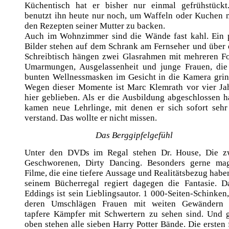
Küchentisch hat er bisher nur einmal gefrühstückt
benutzt ihn heute nur noch, um Waffeln oder Kuchen 
den Rezepten seiner Mutter zu backen.
Auch im Wohnzimmer sind die Wände fast kahl. Ein 
Bilder stehen auf dem Schrank am Fernseher und über
Schreibtisch hängen zwei Glasrahmen mit mehreren Fo
Umarmungen, Ausgelassenheit und junge Frauen, die
bunten Wellnessmasken im Gesicht in die Kamera grin
Wegen dieser Momente ist Marc Klemrath vor vier Ja
hier geblieben. Als er die Ausbildung abgeschlossen ha
kamen neue Lehrlinge, mit denen er sich sofort sehr
verstand. Das wollte er nicht missen.
Das Berggipfelgefühl
Unter den DVDs im Regal stehen Dr. House, Die z
Geschworenen, Dirty Dancing. Besonders gerne ma
Filme, die eine tiefere Aussage und Realitätsbezug haben
seinem Bücherregal regiert dagegen die Fantasie. D
Eddings ist sein Lieblingsautor. 1 000-Seiten-Schinken,
deren Umschlägen Frauen mit weiten Gewändern
tapfere Kämpfer mit Schwertern zu sehen sind. Und 
oben stehen alle sieben Harry Potter Bände. Die ersten 