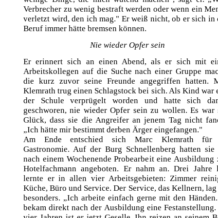
Verbrecher zu wenig bestraft werden oder wenn ein Me
verletzt wird, den ich mag." Er weiß nicht, ob er sich in
Beruf immer hätte bremsen können.
Nie wieder Opfer sein
Er erinnert sich an einen Abend, als er sich mit e
Arbeitskollegen auf die Suche nach einer Gruppe mac
die kurz zuvor seine Freunde angegriffen hatten. 
Klemrath trug einen Schlagstock bei sich. Als Kind war e
der Schule verprügelt worden und hatte sich da
geschworen, nie wieder Opfer sein zu wollen. Es war 
Glück, dass sie die Angreifer an jenem Tag nicht fan
„Ich hätte mir bestimmt derben Ärger eingefangen."
Am Ende entschied sich Marc Klemrath für 
Gastronomie. Auf der Burg Schnellenberg hatten sie
nach einem Wochenende Probearbeit eine Ausbildung
Hotelfachmann angeboten. Er nahm an. Drei Jahre 
lernte er in allen vier Arbeitsgebieten: Zimmer reini
Küche, Büro und Service. Der Service, das Kellnern, lag
besonders. „Ich arbeite einfach gerne mit den Händen.
bekam direkt nach der Ausbildung eine Festanstellung. 
vier Jahren ist er jetzt Geselle. Ihn reizen an seinem B